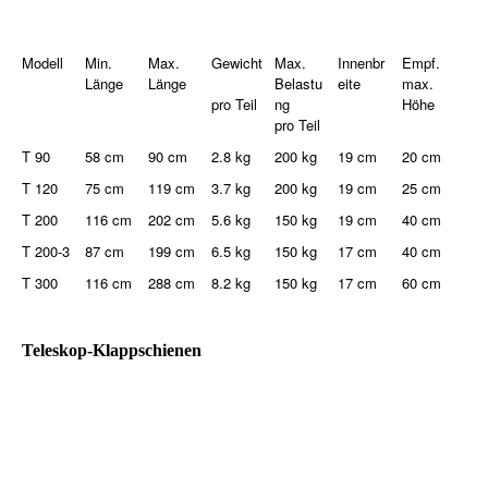
Modell
Min.
Max.
Gewicht
Max.
Innenbr
Empf.
Länge
Länge
Belastu
eite
max.
pro Teil
ng
Höhe
pro Teil
T 90
58 cm
90 cm
2.8 kg
200 kg
19 cm
20 cm
T 120
75 cm
119 cm
3.7 kg
200 kg
19 cm
25 cm
T 200
116 cm
202 cm
5.6 kg
150 kg
19 cm
40 cm
T 200-3
87 cm
199 cm
6.5 kg
150 kg
17 cm
40 cm
T 300
116 cm
288 cm
8.2 kg
150 kg
17 cm
60 cm
Teleskop-Klappschienen