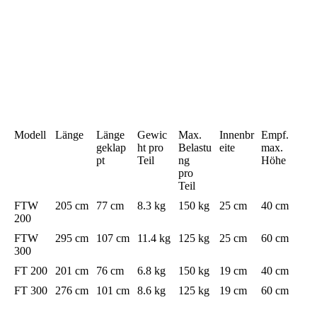
Modell
Länge
Länge
Gewic
Max.
Innenbr
Empf.
geklap
ht pro
Belastu
eite
max.
pt
Teil
ng
Höhe
pro
Teil
FTW
205 cm
77 cm
8.3 kg
150 kg
25 cm
40 cm
200
FTW
295 cm
107 cm
11.4 kg
125 kg
25 cm
60 cm
300
FT 200
201 cm
76 cm
6.8 kg
150 kg
19 cm
40 cm
FT 300
276 cm
101 cm
8.6 kg
125 kg
19 cm
60 cm