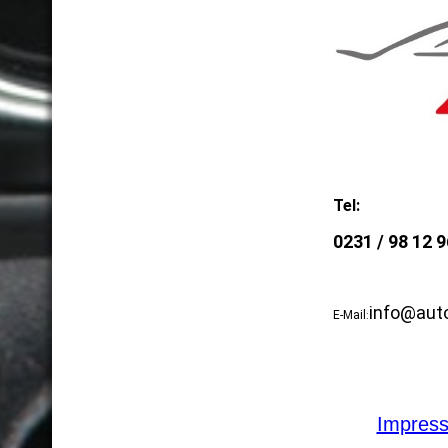
Tel:
0231 / 98 12 9
info@aut
E-Mail
:
Impres