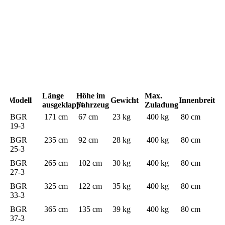
Länge
Höhe im
Max.
Modell
Gewicht
Innenbreite
ausgeklappt
Fahrzeug
Zuladung
BGR
171 cm
67 cm
23 kg
400 kg
80 cm
19-3
BGR
235 cm
92 cm
28 kg
400 kg
80 cm
25-3
BGR
265 cm
102 cm
30 kg
400 kg
80 cm
27-3
BGR
325 cm
122 cm
35 kg
400 kg
80 cm
33-3
BGR
365 cm
135 cm
39 kg
400 kg
80 cm
37-3