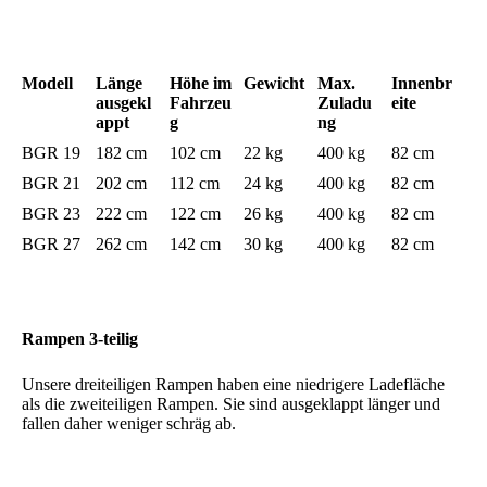
Modell
Länge
Höhe im
Gewicht
Max.
Innenbr
ausgekl
Fahrzeu
Zuladu
eite
appt
g
ng
BGR 19
182 cm
102 cm
22 kg
400 kg
82 cm
BGR 21
202 cm
112 cm
24 kg
400 kg
82 cm
BGR 23
222 cm
122 cm
26 kg
400 kg
82 cm
BGR 27
262 cm
142 cm
30 kg
400 kg
82 cm
Rampen 3-teilig
Unsere dreiteiligen Rampen haben eine niedrigere Ladefläche
als die zweiteiligen Rampen. Sie sind ausgeklappt länger und
fallen daher weniger schräg ab.